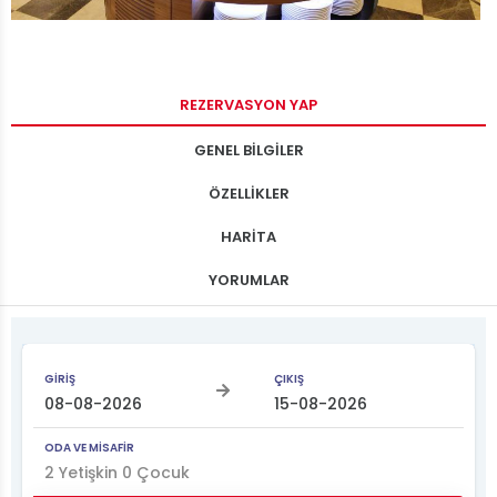
REZERVASYON YAP
GENEL BİLGİLER
ÖZELLİKLER
HARİTA
YORUMLAR
GİRİŞ
ÇIKIŞ
ODA VE MİSAFİR
2
Yetişkin
0
Çocuk