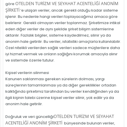
OTELDEN TURİZM VE SEYAHAT ACENTELİĞİ ANONİM
göre
ŞİRKETİ
’e ulaşan veriler, ancak gerekli olduğu kadar sisteme
işlenir. Bu nedenle hangi verileri toplayacağımız amaca göre
belirlenir. Gerekli olmayan veriler toplanmaz. Şirketimize intikal
eden diğer veriler de aynı şekilde şirket bilişim sistemlerine
aktarılır. Fazlalık bilgiler, sisteme kaydedilmez, silinir ya da
anonim hale getirilir. Bu veriler, istatistiki amaçlarla kullanılabilir.
Özel nitelikli verilerden sağlık verileri sadece müşterilere daha
iyi hizmet vermek ve onların sağlığını korumak amacıyla alınır
ve sistemde özenle tutulur.
Kişisel verilerin silinmesi
Kanunen saklanması gereken sürelerin dolması, yargı
süreçlerinin tamamlanması ya da diğer gereklilikler ortadan
kalktığında şirketimiz tarafından bu veriler kendiliğinden ya da
ilgili kişinin talebi üzerine kişisel veriler silinir, yok edilir ya da
anonim hale getirilir.
OTELDEN TURİZM VE SEYAHAT
Doğruluk ve veri güncelliği
ACENTELİĞİ ANONİM ŞİRKETİ
bünyesinde bulunan veriler,