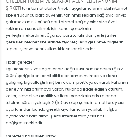
OTELDEN TURİZM VE SEYAHAT ACENTELİĞİ ANONİM
ŞİRKETİ
tur internet siteleri/mobil uygulamaları/mobil internet
siteleri üçüncü parti güvenilir, tanınmış reklam sağlayıcılarıyla
çalışmaktadır. Üçüncü parti hizmet sağlayıcılar size özel
reklamları sunabilmek için kendi çerezlerini
yerleştirmektedirler. Üçüncü parti tarafından yerleştirilen
çerezler internet sitelerinde ziyaretçilerin gezinme bilgilerini
toplar, işler ve nasıl kullandıklarını analiz eder.
Ticari çerezler
İlgi alanlarınız ve seçimleriniz doğrultusunda hedeflediğiniz
ürün/içeriğe benzer nitelikli olanların sunulması ve daha
gelişmiş, kişiselleştirilmiş bir reklam portföyü sunarak kullanım
deneyiminizi artırmaya yarar. Yukarıda ifade edilen oturum,
kalıcı, işlevsel ve analitik ve ticari çerezlerin arka planda
tutulma süresi yaklaşık 2 (iki) ay olup şahıs internet tarayıcısı
ayarlarından bunda gerekli ayarlamaları yapılabilir. İşbu
ayarlardan kaldırılma işlemi internet tarayıcısı bazlı
değişebilmektedir.
Çerezleri nasıl silebilirim?