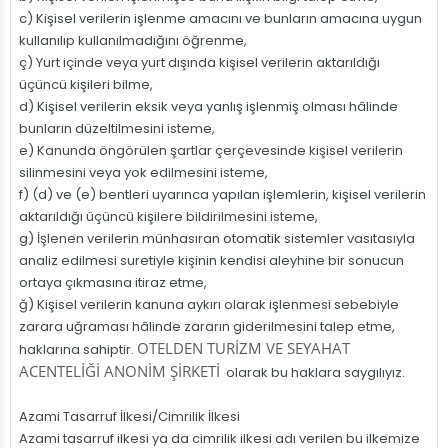
c) Kişisel verilerin işlenme amacını ve bunların amacına uygun
kullanılıp kullanılmadığını öğrenme,
ç) Yurt içinde veya yurt dışında kişisel verilerin aktarıldığı
üçüncü kişileri bilme,
d) Kişisel verilerin eksik veya yanlış işlenmiş olması hâlinde
bunların düzeltilmesini isteme,
e) Kanunda öngörülen şartlar çerçevesinde kişisel verilerin
silinmesini veya yok edilmesini isteme,
f) (d) ve (e) bentleri uyarınca yapılan işlemlerin, kişisel verilerin
aktarıldığı üçüncü kişilere bildirilmesini isteme,
g) İşlenen verilerin münhasıran otomatik sistemler vasıtasıyla
analiz edilmesi suretiyle kişinin kendisi aleyhine bir sonucun
ortaya çıkmasına itiraz etme,
ğ) Kişisel verilerin kanuna aykırı olarak işlenmesi sebebiyle
zarara uğraması hâlinde zararın giderilmesini talep etme,
OTELDEN TURİZM VE SEYAHAT
haklarına sahiptir.
ACENTELİĞİ ANONİM ŞİRKETİ
olarak bu haklara saygılıyız.
Azami Tasarruf İlkesi/Cimrilik İlkesi
Azami tasarruf ilkesi ya da cimrilik ilkesi adı verilen bu ilkemize