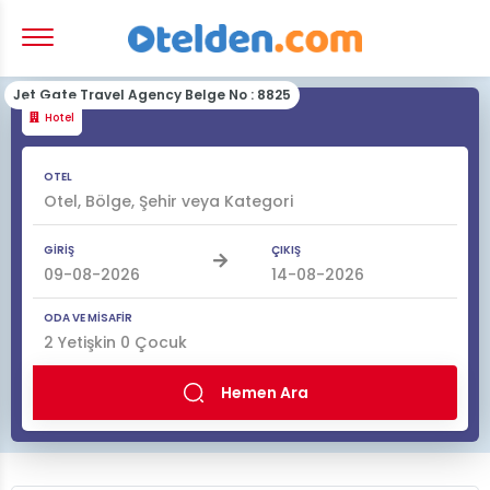
Jet Gate Travel Agency Belge No : 8825
Hotel
OTEL
GİRİŞ
ÇIKIŞ
ODA VE MİSAFİR
2
Yetişkin
0
Çocuk
Hemen Ara