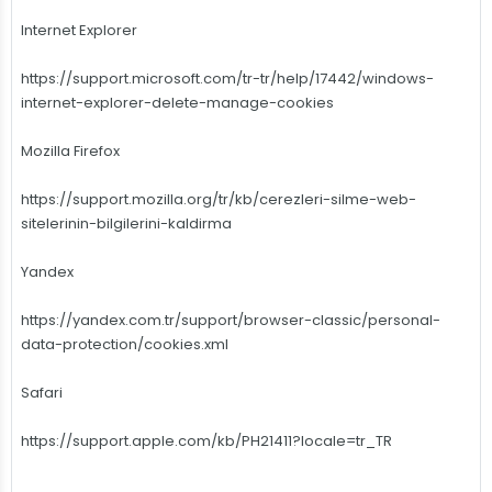
Internet Explorer
https://support.microsoft.com/tr-tr/help/17442/windows-
internet-explorer-delete-manage-cookies
Mozilla Firefox
https://support.mozilla.org/tr/kb/cerezleri-silme-web-
sitelerinin-bilgilerini-kaldirma
Yandex
https://yandex.com.tr/support/browser-classic/personal-
data-protection/cookies.xml
Safari
https://support.apple.com/kb/PH21411?locale=tr_TR