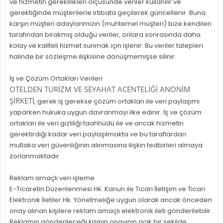
ve hizmetin gereklilikleri ölçüsünde veriler kullanılır ve
gerektiğinde müşterilerle irtibata geçilerek güncellenir. Buna
karşın müşteri adaylarımızın (muhtemel müşteri) bize kendileri
tarafından bırakmış olduğu veriler, onlara sonrasında daha
kolay ve kaliteli hizmet sunmak için işlenir. Bu veriler talepleri
halinde bir sözleşme ilişkisine dönüşmemişse silinir.
İş ve Çözüm Ortakları Verileri
OTELDEN TURİZM VE SEYAHAT ACENTELİĞİ ANONİM
ŞİRKETİ
, gerek iş gerekse çözüm ortakları ile veri paylaşımı
yaparken hukuka uygun davranmayı ilke edinir. İş ve çözüm
ortakları ile veri gizliliği taahhüdü ile ve ancak hizmetin
gerektirdiği kadar veri paylaşılmakta ve bu taraflardan
mutlaka veri güvenliğinin alınmasına ilişkin tedbirleri almaya
zorlanmaktadır.
Reklam amaçlı veri işleme
E-Ticaretin Düzenlenmesi Hk. Kanun ile Ticari İletişim ve Ticari
Elektronik İletiler Hk. Yönetmeliğe uygun olarak ancak önceden
onay alınan kişilere reklam amaçlı elektronik ileti gönderilebilir.
Reklamın gönderileceği kişinin onayının açık bir şekilde