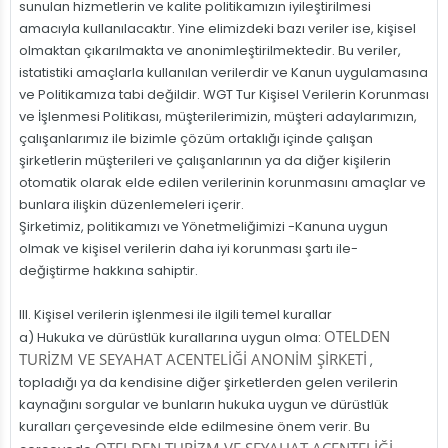
sunulan hizmetlerin ve kalite politikamızın iyileştirilmesi
amacıyla kullanılacaktır. Yine elimizdeki bazı veriler ise, kişisel
olmaktan çıkarılmakta ve anonimleştirilmektedir. Bu veriler,
istatistiki amaçlarla kullanılan verilerdir ve Kanun uygulamasına
ve Politikamıza tabi değildir. WGT Tur Kişisel Verilerin Korunması
ve İşlenmesi Politikası, müşterilerimizin, müşteri adaylarımızın,
çalışanlarımız ile bizimle çözüm ortaklığı içinde çalışan
şirketlerin müşterileri ve çalışanlarının ya da diğer kişilerin
otomatik olarak elde edilen verilerinin korunmasını amaçlar ve
bunlara ilişkin düzenlemeleri içerir.
Şirketimiz, politikamızı ve Yönetmeliğimizi -Kanuna uygun
olmak ve kişisel verilerin daha iyi korunması şartı ile-
değiştirme hakkına sahiptir.
III. Kişisel verilerin işlenmesi ile ilgili temel kurallar
OTELDEN
a) Hukuka ve dürüstlük kurallarına uygun olma:
TURİZM VE SEYAHAT ACENTELİĞİ ANONİM ŞİRKETİ
,
topladığı ya da kendisine diğer şirketlerden gelen verilerin
kaynağını sorgular ve bunların hukuka uygun ve dürüstlük
kuralları çerçevesinde elde edilmesine önem verir. Bu