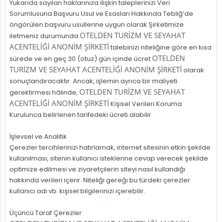
Yukarıda sayılan haklarınıza ilişkin taleplerinizi Veri
Sorumlusuna Başvuru Usul ve Esasları Hakkında Tebliğ’de
öngörülen başvuru usullerine uygun olarak Şirketimize
OTELDEN TURİZM VE SEYAHAT
iletmeniz durumunda
ACENTELİĞİ ANONİM ŞİRKETİ
talebinizi niteliğine göre en kısa
OTELDEN
sürede ve en geç 30 (otuz) gün içinde ücret
TURİZM VE SEYAHAT ACENTELİĞİ ANONİM ŞİRKETİ
olarak
sonuçlandıracaktır. Ancak, işlemin ayrıca bir maliyeti
OTELDEN TURİZM VE SEYAHAT
gerektirmesi hâlinde,
ACENTELİĞİ ANONİM ŞİRKETİ
Kişisel Verileri Koruma
Kurulunca belirlenen tarifedeki ücreti alabilir.
İşlevsel ve Analitik
Çerezler tercihlerinizi hatırlamak, internet sitesinin etkin şekilde
kullanılması, sitenin kullanıcı isteklerine cevap verecek şekilde
optimize edilmesi ve ziyaretçilerin siteyi nasıl kullandığı
hakkında verileri içerir. Niteliği gereği bu türdeki çerezler
kullanıcı adı vb. kişisel bilgilerinizi içerebilir.
Üçüncü Taraf Çerezler