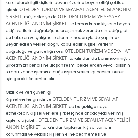
kural olarak ilgili kişilerin beyanı üzerine beyan ettiği şekilde
OTELDEN TURİZM VE SEYAHAT ACENTELİĞİ ANONİM
işlenir.
ŞİRKETİ
OTELDEN TURİZM VE SEYAHAT
, müşteriler ya da
ACENTELİĞİ ANONİM ŞİRKETİ
ile temas kuran kişilerin beyan
ettiği verilerin doğruluğunu araştırmak zorunda olmadığı gibi
bu hukuken ve çalışma ilkelerimiz nedeniyle de yapılmaz.
Beyan edilen veriler, doğru kabul edilir. Kişisel verilerin
OTELDEN TURİZM VE SEYAHAT
doğruluğu ve güncelliği ilkesi
ACENTELİĞİ ANONİM ŞİRKETİ
tarafından da benimsenmiştir.
Şirketimizin kendisine ulaşan resmî belgelerden veya ilgilisinin
talebi üzerine işlemiş olduğu kişisel verileri günceller. Bunun
için gerekli önlemleri alır.
Gizlilik ve veri güvenliği
OTELDEN TURİZM VE SEYAHAT
Kişisel veriler gizlidir ve
ACENTELİĞİ ANONİM ŞİRKETİ
de bu gizliliğe riayet
etmektedir. Kişisel verilere şirket içinde ancak yetki verilmiş
OTELDEN TURİZM VE SEYAHAT ACENTELİĞİ
kişiler ulaşabilir.
ANONİM ŞİRKETİ
tarafından toplanan kişisel verilerin
korunması ve yetkisiz kişilerin eline geçmemesi ve