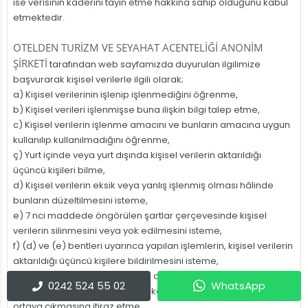
ise verisinin kaderini tayin etme hakkına sahip olduğunu kabul
etmektedir.
OTELDEN TURİZM VE SEYAHAT ACENTELİĞİ ANONİM
ŞİRKETİ
tarafından web sayfamızda duyurulan ilgilimize
başvurarak kişisel verilerle ilgili olarak;
a) Kişisel verilerinin işlenip işlenmediğini öğrenme,
b) Kişisel verileri işlenmişse buna ilişkin bilgi talep etme,
c) Kişisel verilerin işlenme amacını ve bunların amacına uygun
kullanılıp kullanılmadığını öğrenme,
ç) Yurt içinde veya yurt dışında kişisel verilerin aktarıldığı
üçüncü kişileri bilme,
d) Kişisel verilerin eksik veya yanlış işlenmiş olması hâlinde
bunların düzeltilmesini isteme,
e) 7 nci maddede öngörülen şartlar çerçevesinde kişisel
verilerin silinmesini veya yok edilmesini isteme,
f) (d) ve (e) bentleri uyarınca yapılan işlemlerin, kişisel verilerin
aktarıldığı üçüncü kişilere bildirilmesini isteme,
g) İşlenen verilerin münhasıran otomatik sistemler vasıtasıyla
0242 524 55 02
WhatsApp
analiz edilmesi suretiyle kişinin kendisi aleyhine bir sonucun
ortaya çıkmasına itiraz etme,