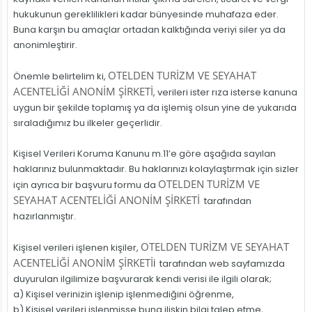
hukukunun gereklilikleri kadar bünyesinde muhafaza eder.
Buna karşın bu amaçlar ortadan kalktığında veriyi siler ya da
anonimleştirir.
OTELDEN TURİZM VE SEYAHAT
Önemle belirtelim ki,
ACENTELİĞİ ANONİM ŞİRKETİ
, verileri ister rıza isterse kanuna
uygun bir şekilde toplamış ya da işlemiş olsun yine de yukarıda
sıraladığımız bu ilkeler geçerlidir.
Kişisel Verileri Koruma Kanunu m.11’e göre aşağıda sayılan
haklarınız bulunmaktadır. Bu haklarınızı kolaylaştırmak için sizler
OTELDEN TURİZM VE
için ayrıca bir başvuru formu da
SEYAHAT ACENTELİĞİ ANONİM ŞİRKETİ
tarafından
hazırlanmıştır.
OTELDEN TURİZM VE SEYAHAT
Kişisel verileri işlenen kişiler,
ACENTELİĞİ ANONİM ŞİRKETİ
İ tarafından web sayfamızda
duyurulan ilgilimize başvurarak kendi verisi ile ilgili olarak;
a) Kişisel verinizin işlenip işlenmediğini öğrenme,
b) Kişisel verileri işlenmişse buna ilişkin bilgi talep etme,