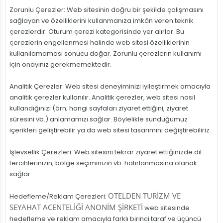
Zorunlu Çerezler: Web sitesinin doğru bir şekilde çalışmasını
sağlayan ve özelliklerini kullanmanıza imkân veren teknik
çerezlerdir. Oturum çerezi kategorisinde yer alırlar. Bu
çerezlerin engellenmesi halinde web sitesi özelliklerinin
kullanılamaması sonucu doğar. Zorunlu çerezlerin kullanımı
için onayınız gerekmemektedir.
Analitik Çerezler: Web sitesi deneyiminizi iyileştirmek amacıyla
analitik çerezler kullanılır. Analitik çerezler, web sitesi nasıl
kullandığınızı (örn; hangi sayfaları ziyaret ettiğini, ziyaret
süresini vb.) anlamamızı sağlar. Böylelikle sunduğumuz
içerikleri geliştirebilir ya da web sitesi tasarımını değiştirebiliriz.
İşlevsellik Çerezleri: Web sitesini tekrar ziyaret ettiğinizde dil
tercihlerinizin, bölge seçiminizin vb. hatırlanmasına olanak
sağlar.
OTELDEN TURİZM VE
Hedefleme/Reklam Çerezleri:
SEYAHAT ACENTELİĞİ ANONİM ŞİRKETİ
web sitesinde
hedefleme ve reklam amacıyla farklı birinci taraf ve üçüncü