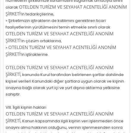
hizmetlerin Şirketimize sunulmasını sağlamak amacıyla sınırlı
OTELDEN TURİZM VE SEYAHAT ACENTELİĞİ ANONİM
olarak
ŞİRKETİ
’in tedarikçilerine,
» Şirketimizin iştiraklerin de katılımını gerektiren ticari
faaliyetlerinin yürütülmesini temin etmekle sınırlı olarak
OTELDEN TURİZM VE SEYAHAT ACENTELİĞİ ANONİM
ŞİRKETİ
’in çözüm ortaklarına,
OTELDEN TURİZM VE SEYAHAT ACENTELİĞİ ANONİM
»
ŞİRKETİ
’in iştiraklerine.
OTELDEN TURİZM VE SEYAHAT ACENTELİĞİ ANONİM
ŞİRKETİ
, kanunda Kurul tarafından belirlenen şartlar dahilinde
kişisel verileri Kanundaki diğer şartlara uygun olarak ve kişinin
onayına bağlı olarak yurt içi ve yurt dışına aktarma yetkisine
sahiptir.
VIII. İlgili kişinin hakları
OTELDEN TURİZM VE SEYAHAT ACENTELİĞİ ANONİM
ŞİRKETİ
, Kanun kapsamında ilgili kişinin veri işlenmeden önce
onayını alma hakkının olduğunu, verinin işlenmesinden sonra