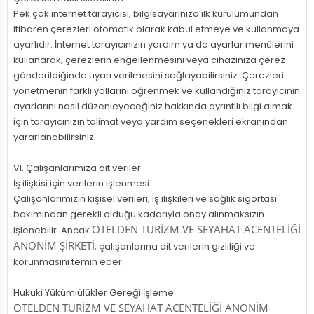
Pek çok internet tarayıcısı, bilgisayarınıza ilk kurulumundan
itibaren çerezleri otomatik olarak kabul etmeye ve kullanmaya
ayarlıdır. İnternet tarayıcınızın yardım ya da ayarlar menülerini
kullanarak, çerezlerin engellenmesini veya cihazınıza çerez
gönderildiğinde uyarı verilmesini sağlayabilirsiniz. Çerezleri
yönetmenin farklı yollarını öğrenmek ve kullandığınız tarayıcının
ayarlarını nasıl düzenleyeceğiniz hakkında ayrıntılı bilgi almak
için tarayıcınızın talimat veya yardım seçenekleri ekranından
yararlanabilirsiniz.
VI. Çalışanlarımıza ait veriler
İş ilişkisi için verilerin işlenmesi
Çalışanlarımızın kişisel verileri, iş ilişkileri ve sağlık sigortası
bakımından gerekli olduğu kadarıyla onay alınmaksızın
OTELDEN TURİZM VE SEYAHAT ACENTELİĞİ
işlenebilir. Ancak
ANONİM ŞİRKETİ
, çalışanlarına ait verilerin gizliliği ve
korunmasını temin eder.
Hukuki Yükümlülükler Gereği İşleme
OTELDEN TURİZM VE SEYAHAT ACENTELİĞİ ANONİM