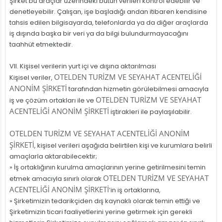
Şirket bu araçlar üzerindeki bütün verileri kontrol edebilir ve
denetleyebilir. Çalışan, işe başladığı andan itibaren kendisine
tahsis edilen bilgisayarda, telefonlarda ya da diğer araçlarda
iş dışında başka bir veri ya da bilgi bulundurmayacağını
taahhüt etmektedir.
VII. Kişisel verilerin yurt içi ve dışına aktarılması
OTELDEN TURİZM VE SEYAHAT ACENTELİĞİ
Kişisel veriler,
ANONİM ŞİRKETİ
tarafından hizmetin görülebilmesi amacıyla
OTELDEN TURİZM VE SEYAHAT
iş ve çözüm ortakları ile ve
ACENTELİĞİ ANONİM ŞİRKETİ
iştirakleri ile paylaşılabilir.
OTELDEN TURİZM VE SEYAHAT ACENTELİĞİ ANONİM
ŞİRKETİ
, kişisel verileri aşağıda belirtilen kişi ve kurumlara belirli
amaçlarla aktarabilecektir;
» İş ortaklığının kurulma amaçlarının yerine getirilmesini temin
OTELDEN TURİZM VE SEYAHAT
etmek amacıyla sınırlı olarak
ACENTELİĞİ ANONİM ŞİRKETİ
’in iş ortaklarına,
» Şirketimizin tedarikçiden dış kaynaklı olarak temin ettiği ve
Şirketimizin ticari faaliyetlerini yerine getirmek için gerekli