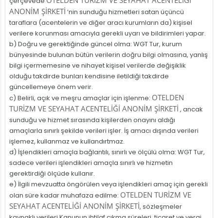
OTELDEN TURİZM VE SEYAHAT ACENTELİĞİ
çerçevede
ANONİM ŞİRKETİ
’nin sunduğu hizmetleri satan üçüncü
taraflara (acentelerin ve diğer aracı kurumların da) kişisel
verilere korunması amacıyla gerekli uyarı ve bildirimleri yapar.
b) Doğru ve gerektiğinde güncel olma: WGT Tur, kurum
bünyesinde bulunan bütün verilerin doğru bilgi olmasına, yanlış
bilgi içermemesine ve nihayet kişisel verilerde değişiklik
olduğu takdirde bunları kendisine iletildiği takdirde
güncellemeye önem verir.
OTELDEN
c) Belirli, açık ve meşru amaçlar için işlenme:
TURİZM VE SEYAHAT ACENTELİĞİ ANONİM ŞİRKETİ
, ancak
sunduğu ve hizmet sırasında kişilerden onayını aldığı
amaçlarla sınırlı şekilde verileri işler. İş amacı dışında verileri
işlemez, kullanmaz ve kullandırtmaz.
d) İşlendikleri amaçla bağlantılı, sınırlı ve ölçülü olma: WGT Tur,
sadece verileri işlendikleri amaçla sınırlı ve hizmetin
gerektirdiği ölçüde kullanır.
e) İlgili mevzuatta öngörülen veya işlendikleri amaç için gerekli
OTELDEN TURİZM VE
olan süre kadar muhafaza edilme:
SEYAHAT ACENTELİĞİ ANONİM ŞİRKETİ
, sözleşmeler
kaynaklı verileri Kanunun ihtilaf çıkma süreleri, ticaret ve vergi