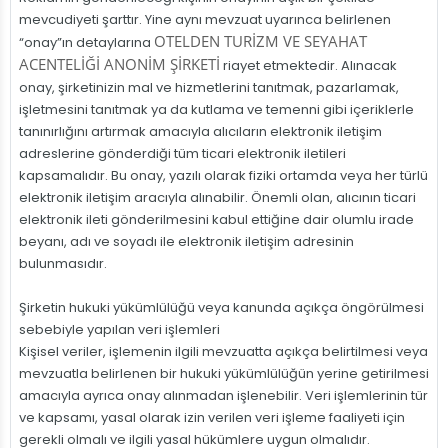
mevcudiyeti şarttır. Yine aynı mevzuat uyarınca belirlenen
OTELDEN TURİZM VE SEYAHAT
“onay”ın detaylarına
ACENTELİĞİ ANONİM ŞİRKETİ
riayet etmektedir. Alınacak
onay, şirketinizin mal ve hizmetlerini tanıtmak, pazarlamak,
işletmesini tanıtmak ya da kutlama ve temenni gibi içeriklerle
tanınırlığını artırmak amacıyla alıcıların elektronik iletişim
adreslerine gönderdiği tüm ticari elektronik iletileri
kapsamalıdır. Bu onay, yazılı olarak fiziki ortamda veya her türlü
elektronik iletişim aracıyla alınabilir. Önemli olan, alıcının ticari
elektronik ileti gönderilmesini kabul ettiğine dair olumlu irade
beyanı, adı ve soyadı ile elektronik iletişim adresinin
bulunmasıdır.
Şirketin hukuki yükümlülüğü veya kanunda açıkça öngörülmesi
sebebiyle yapılan veri işlemleri
Kişisel veriler, işlemenin ilgili mevzuatta açıkça belirtilmesi veya
mevzuatla belirlenen bir hukuki yükümlülüğün yerine getirilmesi
amacıyla ayrıca onay alınmadan işlenebilir. Veri işlemlerinin tür
ve kapsamı, yasal olarak izin verilen veri işleme faaliyeti için
gerekli olmalı ve ilgili yasal hükümlere uygun olmalıdır.