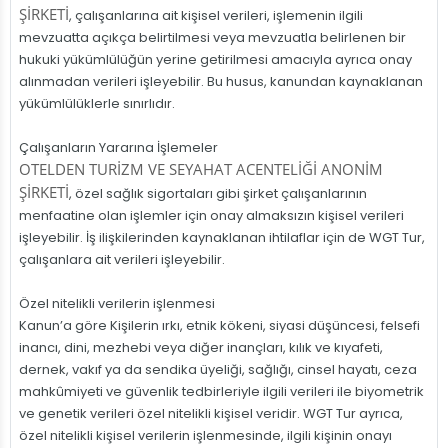
ŞİRKETİ
, çalışanlarına ait kişisel verileri, işlemenin ilgili
mevzuatta açıkça belirtilmesi veya mevzuatla belirlenen bir
hukuki yükümlülüğün yerine getirilmesi amacıyla ayrıca onay
alınmadan verileri işleyebilir. Bu husus, kanundan kaynaklanan
yükümlülüklerle sınırlıdır.
Çalışanların Yararına İşlemeler
OTELDEN TURİZM VE SEYAHAT ACENTELİĞİ ANONİM
ŞİRKETİ
, özel sağlık sigortaları gibi şirket çalışanlarının
menfaatine olan işlemler için onay almaksızın kişisel verileri
işleyebilir. İş ilişkilerinden kaynaklanan ihtilaflar için de WGT Tur,
çalışanlara ait verileri işleyebilir.
Özel nitelikli verilerin işlenmesi
Kanun’a göre Kişilerin ırkı, etnik kökeni, siyasi düşüncesi, felsefi
inancı, dini, mezhebi veya diğer inançları, kılık ve kıyafeti,
dernek, vakıf ya da sendika üyeliği, sağlığı, cinsel hayatı, ceza
mahkûmiyeti ve güvenlik tedbirleriyle ilgili verileri ile biyometrik
ve genetik verileri özel nitelikli kişisel veridir. WGT Tur ayrıca,
özel nitelikli kişisel verilerin işlenmesinde, ilgili kişinin onayı