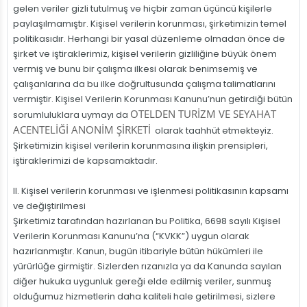
gelen veriler gizli tutulmuş ve hiçbir zaman üçüncü kişilerle
paylaşılmamıştır. Kişisel verilerin korunması, şirketimizin temel
politikasıdır. Herhangi bir yasal düzenleme olmadan önce de
şirket ve iştiraklerimiz, kişisel verilerin gizliliğine büyük önem
vermiş ve bunu bir çalışma ilkesi olarak benimsemiş ve
çalışanlarına da bu ilke doğrultusunda çalışma talimatlarını
vermiştir. Kişisel Verilerin Korunması Kanunu’nun getirdiği bütün
OTELDEN TURİZM VE SEYAHAT
sorumluluklara uymayı da
ACENTELİĞİ ANONİM ŞİRKETİ
olarak taahhüt etmekteyiz.
Şirketimizin kişisel verilerin korunmasına ilişkin prensipleri,
iştiraklerimizi de kapsamaktadır.
II. Kişisel verilerin korunması ve işlenmesi politikasının kapsamı
ve değiştirilmesi
Şirketimiz tarafından hazırlanan bu Politika, 6698 sayılı Kişisel
Verilerin Korunması Kanunu’na (“KVKK”) uygun olarak
hazırlanmıştır. Kanun, bugün itibariyle bütün hükümleri ile
yürürlüğe girmiştir. Sizlerden rızanızla ya da Kanunda sayılan
diğer hukuka uygunluk gereği elde edilmiş veriler, sunmuş
olduğumuz hizmetlerin daha kaliteli hale getirilmesi, sizlere