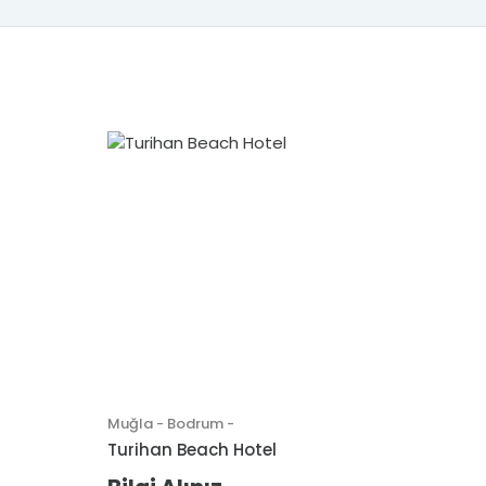
Muğla - Bodrum -
Muğla
Turihan Beach Hotel
Beyaz