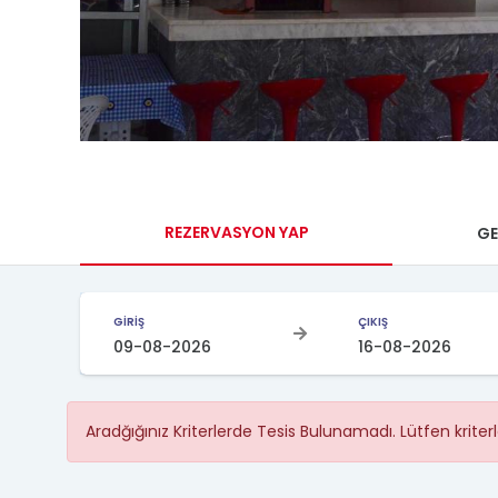
REZERVASYON YAP
GE
GİRİŞ
ÇIKIŞ
Aradğığınız Kriterlerde Tesis Bulunamadı. Lütfen kriterl