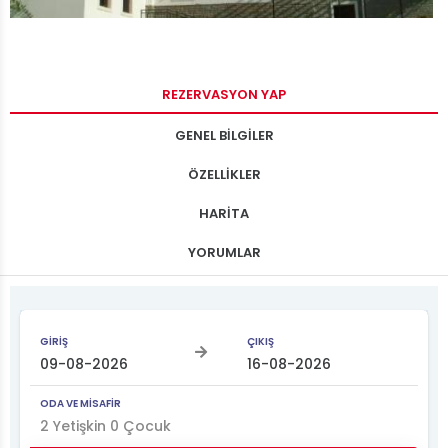
REZERVASYON YAP
GENEL BİLGİLER
ÖZELLİKLER
HARİTA
YORUMLAR
GİRİŞ
ÇIKIŞ
ODA VE MİSAFİR
2
Yetişkin
0
Çocuk